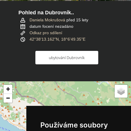
Pohled na Dubrovník..
Daniela Mokrušová
před 15 lety
datum focení nezadáno
Odkaz pro sdílení
42°38'13.162"N, 18°6'49.35"E
ubytování Dubrovník
+
−
Používáme soubory