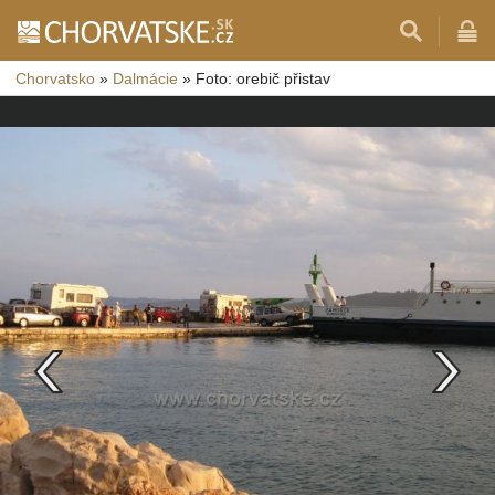
Chorvatsko
»
Dalmácie
»
Foto: orebič přistav