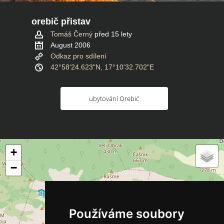
orebič přistav
Tomáš Černý
před 15 lety
August 2006
Odkaz pro sdílení
42°58'24.623"N, 17°10'32.702"E
ubytování Orebić
+
−
Používáme soubory