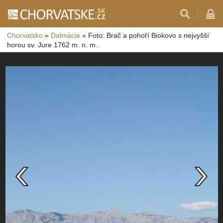
Chorvatsko
»
Dalmácie
»
Foto: Brač a pohoří Biokovo s nejvyšší
horou sv. Jure 1762 m. n. m..