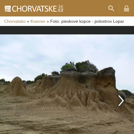
Chorvatsko
»
Kvarner
»
Foto: pieskové kopce - polostrov Lopar