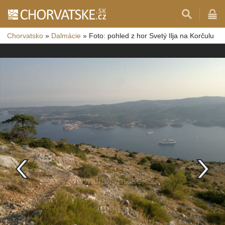
Chorvatsko
»
Dalmácie
»
Foto: pohled z hor Svetý Ilja na Korčulu