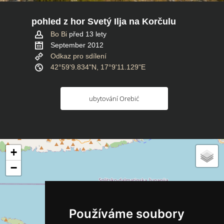
pohled z hor Svetý Ilja na Korčulu
Bo Bi
před 13 lety
September 2012
Odkaz pro sdílení
42°59'9.834"N, 17°9'11.129"E
ubytování Orebić
+
−
Používáme soubory