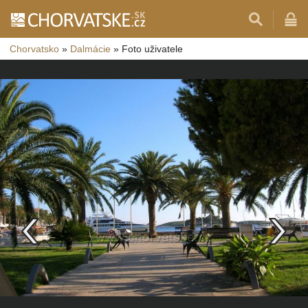
Chorvatsko
»
Dalmácie
»
Foto uživatele