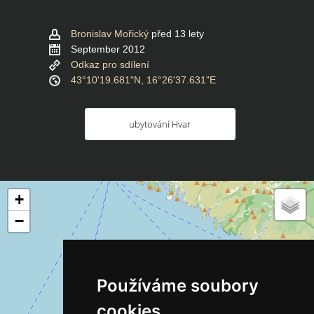
Bronislav Mořický
před 13 lety
September 2012
Odkaz pro sdílení
43°10'19.681"N, 16°26'37.631"E
ubytování Hvar
+
−
Používáme soubory
cookies