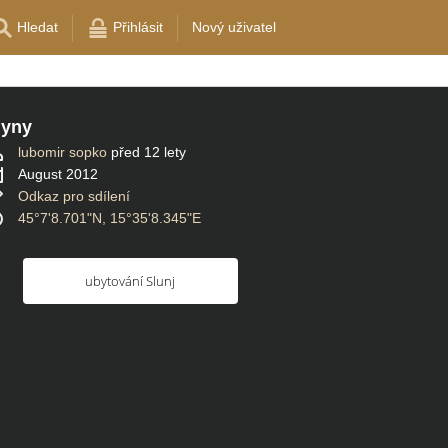
Hledat
Přihlásit
Nový uživatel
lyny
lubomir sopko
před 12 lety
August 2012
Odkaz pro sdílení
45°7'8.701"N, 15°35'8.345"E
ubytování Slunj