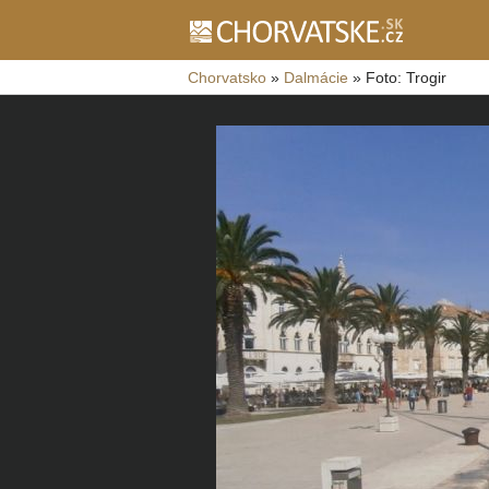
Chorvatsko
»
Dalmácie
»
Foto: Trogir