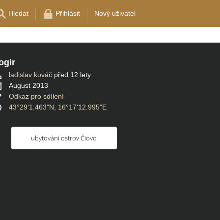
Hledat
Přihlásit
Nový uživatel
ogir
ladislav kováč
před 12 lety
August 2013
Odkaz pro sdílení
43°29'1.463"N, 16°17'12.995"E
ubytování ostrov Čiovo