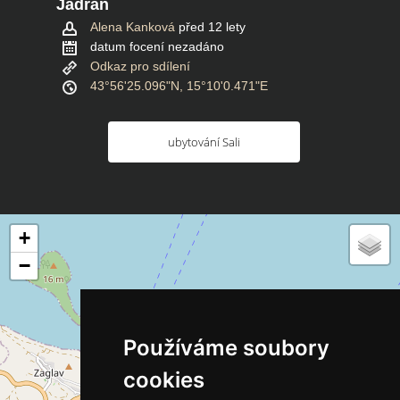
Jadran
Alena Kanková
před 12 lety
datum focení nezadáno
Odkaz pro sdílení
43°56'25.096"N, 15°10'0.471"E
ubytování Sali
+
−
Používáme soubory
cookies