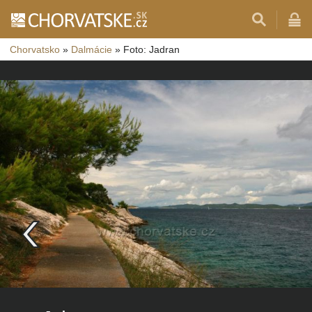
Chorvatsko
»
Dalmácie
»
Foto: Jadran