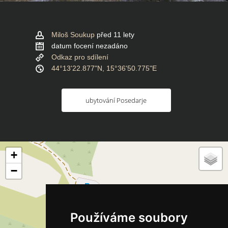
Miloš Soukup
před 11 lety
datum focení nezadáno
Odkaz pro sdílení
44°13'22.877"N, 15°36'50.775"E
ubytování Posedarje
+
−
Používáme soubory