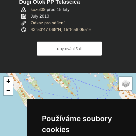
Dugi Otok PP Telaščica
kozel09
před 15 lety
July 2010
Odkaz pro sdílení
43°53'47.068"N, 15°8'58.055"E
ubytování Sali
+
−
Používáme soubory
cookies