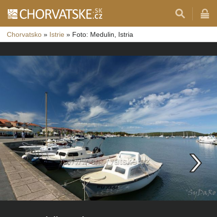
Chorvatsko
»
Istrie
»
Foto: Medulin, Istria