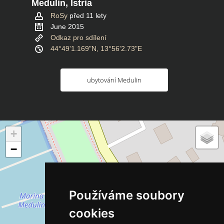
Medulin, Istria
RoSy
před 11 lety
June 2015
Odkaz pro sdílení
44°49'1.169"N, 13°56'2.73"E
ubytování Medulin
+
−
Používáme soubory
cookies