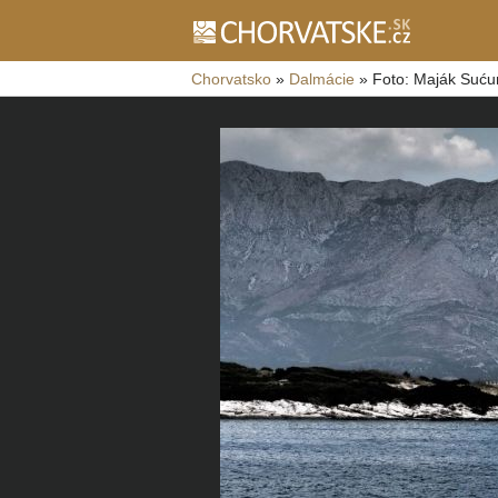
Chorvatsko
»
Dalmácie
»
Foto: Maják Suću