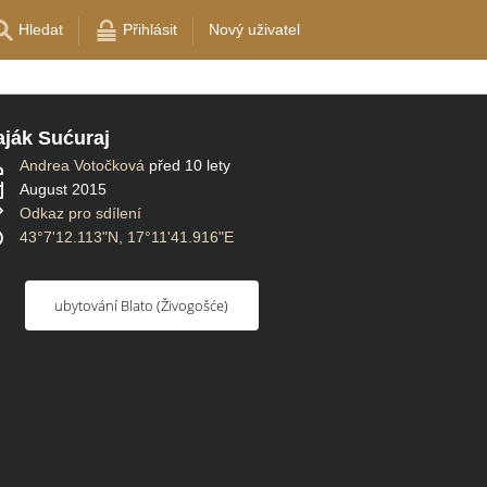
Hledat
Přihlásit
Nový uživatel
ják Sućuraj
Andrea Votočková
před 10 lety
August 2015
Odkaz pro sdílení
43°7'12.113"N, 17°11'41.916"E
ubytování Blato (Živogošće)