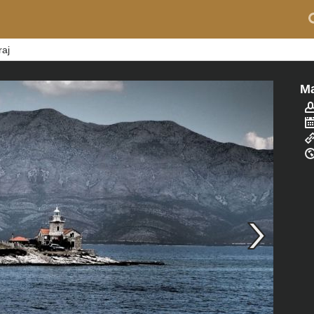
raj
Ma