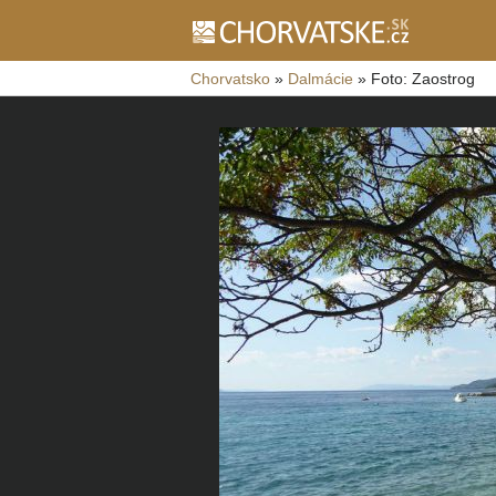
Chorvatsko
»
Dalmácie
»
Foto: Zaostrog