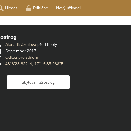
Hledat
Přihlásit
Nový uživatel
ostrog
Alena Brázdilová
před 8 lety
September 2017
Odkaz pro sdílení
43°8'23.822"N, 17°16'35.988"E
ubytování Zaostrog