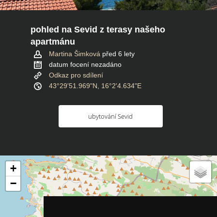
pohled na Sevid z terasy našeho
apartmánu
Martina Šimková
před 6 lety
datum focení nezadáno
Odkaz pro sdílení
43°29'51.969"N, 16°2'4.634"E
ubytování Sevid
+
−