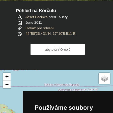
Pohled na Korčulu
Josef Pečinka
před 15 lety
June 2011
Odkaz pro sdílení
42°58'26.431"N, 17°10'5.511"E
ubytování Orebić
+
−
Používáme soubory