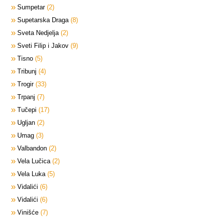
Sumpetar
2
Supetarska Draga
8
Sveta Nedjelja
2
Sveti Filip i Jakov
9
Tisno
5
Tribunj
4
Trogir
33
Trpanj
7
Tučepi
17
Ugljan
2
Umag
3
Valbandon
2
Vela Lučica
2
Vela Luka
5
Vidalići
6
Vidalići
6
Vinišće
7