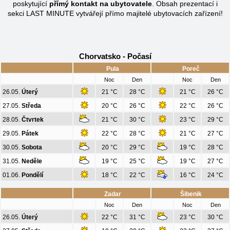
poskytující
přímý kontakt na ubytovatele
. Obsah prezentací i
sekci LAST MINUTE vytvářejí přímo majitelé ubytovacích zařízení!
Chorvatsko - Počasí
Pula
Poreč
Noc
Den
Noc
Den
26.05.
Úterý
21 °C
28 °C
21 °C
26 °C
27.05.
Středa
20 °C
26 °C
22 °C
26 °C
28.05.
Čtvrtek
21 °C
30 °C
23 °C
29 °C
29.05.
Pátek
22 °C
28 °C
21 °C
27 °C
30.05.
Sobota
20 °C
29 °C
19 °C
28 °C
31.05.
Neděle
19 °C
25 °C
19 °C
27 °C
01.06.
Pondělí
18 °C
22 °C
16 °C
24 °C
Zadar
Šibenik
Noc
Den
Noc
Den
26.05.
Úterý
22 °C
31 °C
23 °C
30 °C