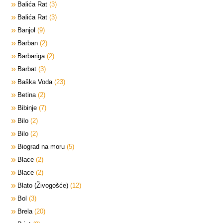
Balića Rat
3
Balića Rat
3
Banjol
9
Barban
2
Barbariga
2
Barbat
3
Baška Voda
23
Betina
2
Bibinje
7
Bilo
2
Bilo
2
Biograd na moru
5
Blace
2
Blace
2
Blato (Živogošće)
12
Bol
3
Brela
20