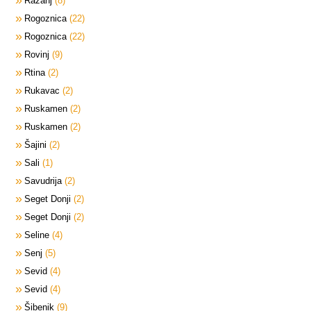
Ražanj
8
Rogoznica
22
Rogoznica
22
Rovinj
9
Rtina
2
Rukavac
2
Ruskamen
2
Ruskamen
2
Šajini
2
Sali
1
Savudrija
2
Seget Donji
2
Seget Donji
2
Seline
4
Senj
5
Sevid
4
Sevid
4
Šibenik
9