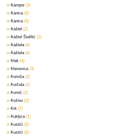
Kampor
3
Kanica
5
Kanica
5
Kaštel
2
Kaštel Štafilić
1
Kaštela
6
Kaštela
6
Klek
4
Klenovica
3
Komiža
2
Korčula
1
Kornić
2
Kožino
2
Krk
7
Kukljica
1
Kustići
5
Kustići
5