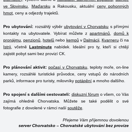
ve Slovinsku
,
Maďarsku
a Rakousku, aktuální
ceny pohonných
hmot
, ceny a odjezdy trajektů.
Pro ubytování:
rozsáhlý výběr
ubytování v Chorvatsku
s přímými
kontakty na ubytovatele. Vybírat můžete z
apartmánů
,
domů k
pronájmu
,
penzionů
,
hotelů
nebo
kempů
v
Dalmácii
,
Kvarneru
či na
Istrii
, včetně
Lastminute
nabídek. Ideální pro ty, kteří si chtějí
zajistit pobyt sami bez provizí CK.
Pro plánování aktivit:
počasí v Chorvatsku
, teploty moře, on-line
kamery, rozsáhlé turistické průvodce, ceny vstupů do národních
parků, informace pro turisty, milovníky
potápění
a mnoho dalšího.
Pro spojení s dalšími cestovateli:
diskuzní fórum
o všem, co Vás
zajímá ohledně Chorvatska. Můžete se také podělit o své
fotografie z dovolené v rámci naší
soutěže
.
Přejeme Vám příjemnou dovolenou
server
Chorvatsko – Chorvatské ubytování bez provize