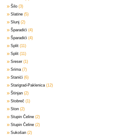
Šilo
3
Slatine
5
Slunj
2
Šparadići
4
Šparadići
4
Split
11
Split
11
Sreser
1
Srima
7
Stanići
6
Starigrad-Paklenica
12
Štinjan
2
Stobreč
1
Ston
2
Stupin Čeline
2
Stupin Čeline
2
Sukošan
2