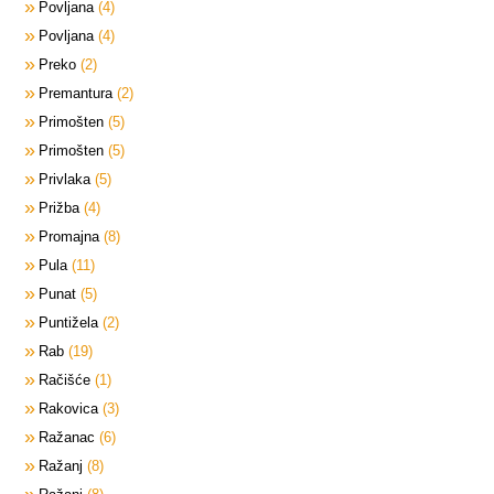
Povljana
4
Povljana
4
Preko
2
Premantura
2
Primošten
5
Primošten
5
Privlaka
5
Prižba
4
Promajna
8
Pula
11
Punat
5
Puntižela
2
Rab
19
Račišće
1
Rakovica
3
Ražanac
6
Ražanj
8