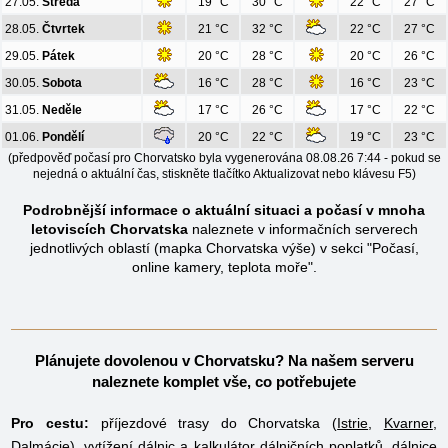
27.05.
Středa
19 °C
30 °C
22 °C
27 °C
28.05.
Čtvrtek
21 °C
32 °C
22 °C
27 °C
29.05.
Pátek
20 °C
28 °C
20 °C
26 °C
30.05.
Sobota
16 °C
28 °C
16 °C
23 °C
31.05.
Neděle
17 °C
26 °C
17 °C
22 °C
01.06.
Pondělí
20 °C
22 °C
19 °C
23 °C
(předpověď počasí pro Chorvatsko byla vygenerována 08.08.26 7:44 - pokud se
nejedná o aktuální čas, stiskněte tlačítko Aktualizovat nebo klávesu F5)
Podrobnější informace o aktuální situaci a počasí v mnoha
letoviscích Chorvatska
naleznete v informačních serverech
jednotlivých oblastí (
mapka Chorvatska výše
) v sekci "Počasí,
online kamery, teplota moře".
Plánujete dovolenou v Chorvatsku? Na našem serveru
naleznete komplet vše, co potřebujete
Pro cestu:
příjezdové trasy do Chorvatska (
Istrie
,
Kvarner
,
Dalmácie
), vytížení dálnic a
kalkulátor dálničních poplatků
,
dálnice