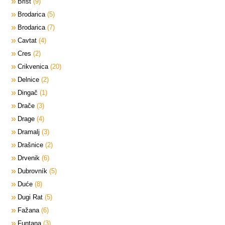
Brist
9
Brodarica
5
Brodarica
7
Cavtat
4
Cres
2
Crikvenica
20
Delnice
2
Dingač
1
Drače
3
Drage
4
Dramalj
3
Drašnice
2
Drvenik
6
Dubrovník
5
Duće
8
Dugi Rat
5
Fažana
6
Funtana
3