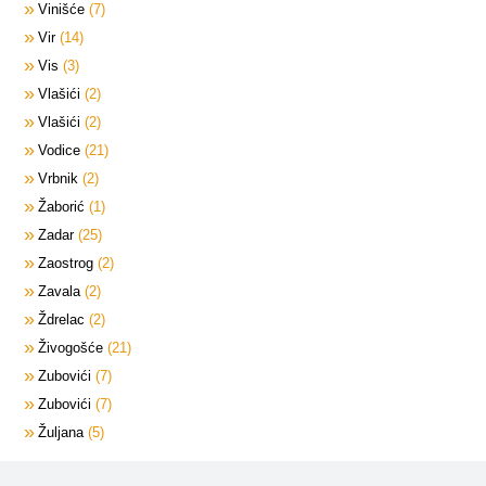
Vinišće
7
Vir
14
Vis
3
Vlašići
2
Vlašići
2
Vodice
21
Vrbnik
2
Žaborić
1
Zadar
25
Zaostrog
2
Zavala
2
Ždrelac
2
Živogošće
21
Zubovići
7
Zubovići
7
Žuljana
5