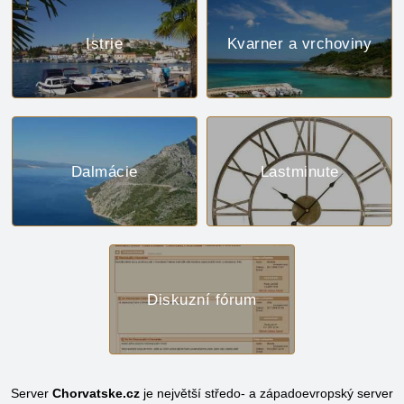
Istrie
Kvarner a vrchoviny
Dalmácie
Lastminute
Diskuzní fórum
Server
Chorvatske.cz
je největší středo- a západoevropský server