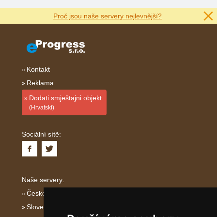
Proč jsou naše servery nejlevnější?
Kontakt
Reklama
Dodati smještajni objekt
(Hrvatski)
Sociální sítě:
Naše servery:
České hory
Slovenské hory