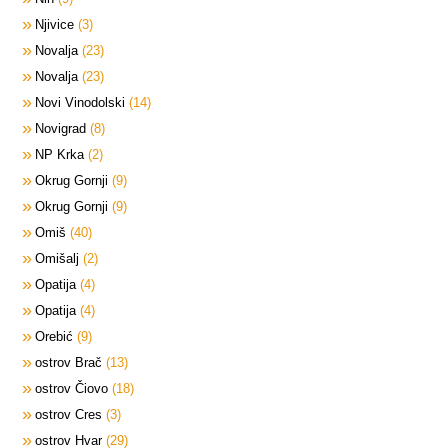
Njivice
3
Novalja
23
Novalja
23
Novi Vinodolski
14
Novigrad
8
NP Krka
2
Okrug Gornji
9
Okrug Gornji
9
Omiš
40
Omišalj
2
Opatija
4
Opatija
4
Orebić
9
ostrov Brač
13
ostrov Čiovo
18
ostrov Cres
3
ostrov Hvar
29