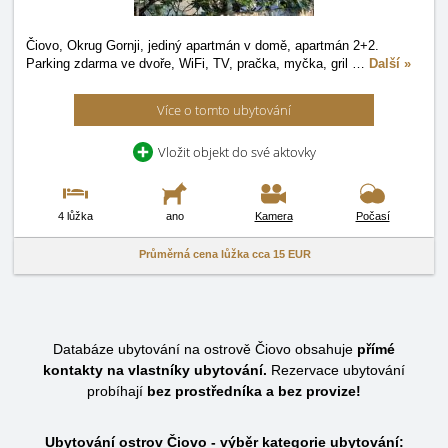
Čiovo, Okrug Gornji, jediný apartmán v domě, apartmán 2+2.
Parking zdarma ve dvoře, WiFi, TV, pračka, myčka, gril
…
Další »
Více o tomto ubytování
Vložit objekt do své aktovky
4 lůžka
ano
Kamera
Počasí
Průměrná cena lůžka cca
15 EUR
Databáze ubytování na ostrově Čiovo obsahuje
přímé
kontakty na vlastníky ubytování.
Rezervace ubytování
probíhají
bez prostředníka a bez provize!
Ubytování ostrov Čiovo - výběr kategorie ubytování: