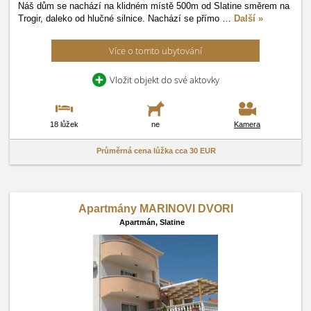
Náš dům se nachází na klidném místě 500m od Slatine směrem na
Trogir, daleko od hlučné silnice. Nachází se přímo
…
Další »
Více o tomto ubytování
Vložit objekt do své aktovky
18 lůžek
ne
Kamera
Průměrná cena lůžka cca
30 EUR
Apartmány MARINOVI DVORI
Apartmán,
Slatine