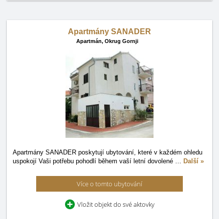
Apartmány SANADER
Apartmán,
Okrug Gornji
Apartmány SANADER poskytují ubytování, které v každém ohledu
uspokojí Vaši potřebu pohodlí během vaší letní dovolené
…
Další »
Více o tomto ubytování
Vložit objekt do své aktovky