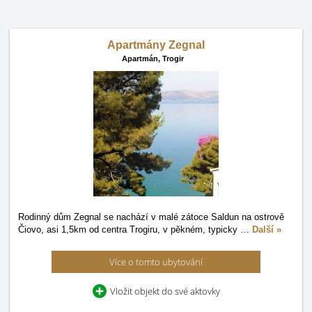
Apartmány Zegnal
Apartmán,
Trogir
Rodinný dům Zegnal se nachází v malé zátoce Saldun na ostrově
Čiovo, asi 1,5km od centra Trogiru, v pěkném, typicky
…
Další »
Více o tomto ubytování
Vložit objekt do své aktovky