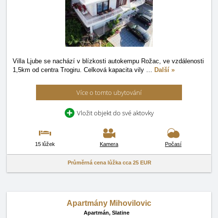
Villa Ljube se nachází v blízkosti autokempu Rožac, ve vzdálenosti
1,5km od centra Trogiru. Celková kapacita vily
…
Další »
Více o tomto ubytování
Vložit objekt do své aktovky
15 lůžek
Kamera
Počasí
Průměrná cena lůžka cca
25 EUR
Apartmány Mihovilovic
Apartmán,
Slatine