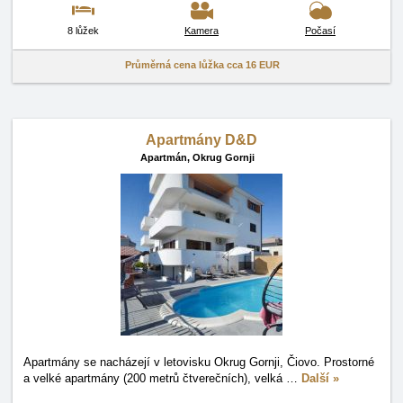
8 lůžek
Kamera
Počasí
Průměrná cena lůžka cca
16 EUR
Apartmány D&D
Apartmán,
Okrug Gornji
Apartmány se nacházejí v letovisku Okrug Gornji, Čiovo. Prostorné
a velké apartmány (200 metrů čtverečních), velká
…
Další »