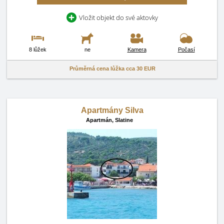
Vložit objekt do své aktovky
8 lůžek
ne
Kamera
Počasí
Průměrná cena lůžka cca
30 EUR
Apartmány Silva
Apartmán,
Slatine