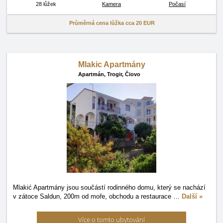
28 lůžek
Kamera
Počasí
Průměrná cena lůžka cca
20 EUR
Mlakic Apartmány
Apartmán,
Trogir, Čiovo
Mlakić Apartmány jsou součástí rodinného domu, který se nachází
v zátoce Saldun, 200m od moře, obchodu a restaurace
…
Další »
Více o tomto ubytování