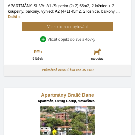
APARTMÁNY SILVA: A1 /Superior (2+2) 65m2, 2 ložnice + 2
koupelny, balkony, výhled; A2 (4+1) 45m2, 2 ložnice, balkony
…
Další »
Více o tomto ubytování
Vložit objekt do své aktovky
8 lůžek
na dotaz
Průměrná cena lůžka cca
35 EUR
Apartmány Bralić Dane
Apartmán,
Okrug Gornji, Mavarštica