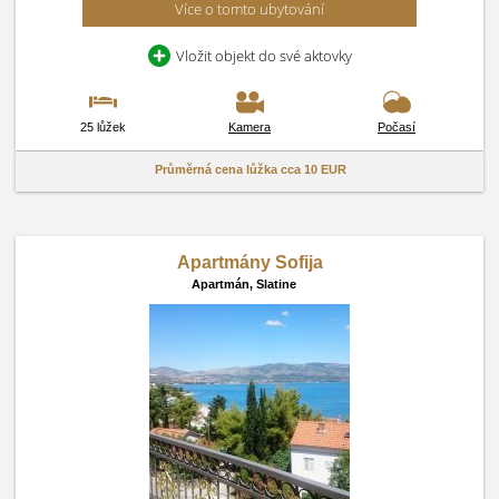
Více o tomto ubytování
Vložit objekt do své aktovky
25 lůžek
Kamera
Počasí
Průměrná cena lůžka cca
10 EUR
Apartmány Sofija
Apartmán,
Slatine