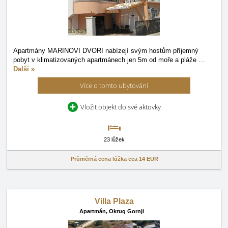
Apartmány MARINOVI DVORI nabízejí svým hostům příjemný
pobyt v klimatizovaných apartmánech jen 5m od moře a pláže
…
Další »
Více o tomto ubytování
Vložit objekt do své aktovky
23 lůžek
Průměrná cena lůžka cca
14 EUR
Villa Plaza
Apartmán,
Okrug Gornji