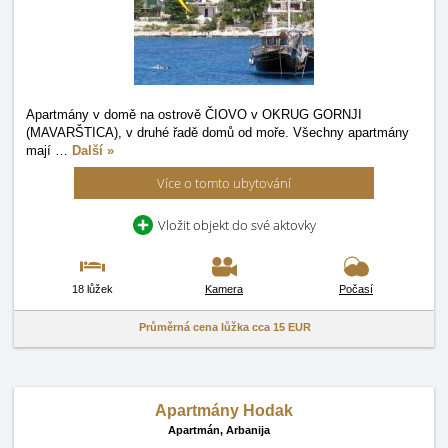
Apartmány v domě na ostrově ČIOVO v OKRUG GORNJI
(MAVARŠTICA), v druhé řadě domů od moře. Všechny apartmány
mají
…
Další »
Více o tomto ubytování
Vložit objekt do své aktovky
18 lůžek
Kamera
Počasí
Průměrná cena lůžka cca
15 EUR
Apartmány Hodak
Apartmán,
Arbanija