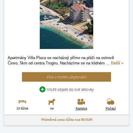
Apartmány Villa Plaza se nacházejí přímo na pláži na ostrově
Čiovo, 5km od centra Trogiru. Nacházíme se na klidném
…
Další »
Více o tomto ubytování
Vložit objekt do své aktovky
10 lůžek
ne
Kamera
Počasí
Průměrná cena lůžka cca
90 EUR