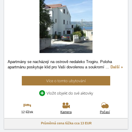
Apartmány se nacházejí na ostrově nedaleko Trogiru. Poloha
apartmánu poskytuje klid pro Vaši dovolenou a soukromí
…
Další »
Více o tomto ubytování
Vložit objekt do své aktovky
12 lůžek
Kamera
Počasí
Průměrná cena lůžka cca
13 EUR