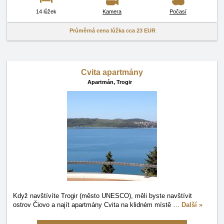
14 lůžek
Kamera
Počasí
Průměrná cena lůžka cca
23 EUR
Cvita apartmány
Apartmán,
Trogir
Když navštívíte Trogir (město UNESCO), měli byste navštívit
ostrov Čiovo a najít apartmány Cvita na klidném místě
…
Další »