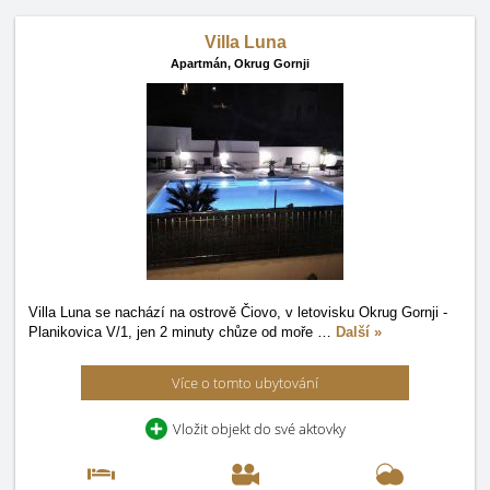
Villa Luna
Apartmán,
Okrug Gornji
Villa Luna se nachází na ostrově Čiovo, v letovisku Okrug Gornji -
Planikovica V/1, jen 2 minuty chůze od moře
…
Další »
Více o tomto ubytování
Vložit objekt do své aktovky