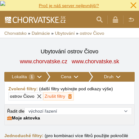
Proč je náš server nejlevnější?
Chorvatsko
»
Dalmácie
»
Ubytování
»
ostrov Čiovo
Ubytování ostrov Čiovo
www.chorvatske.cz
www.chorvatske.sk
Lokalita
Cena
Druh
1
Zvolené filtry
:
(
další filtry vybírejte pod odkazy výše
)
ostrov Čiovo
Zrušit filtry
Řadit dle
Moje aktovka
Jednoduché filtry:
(pro kombinaci více filtrů použijte pokročilé