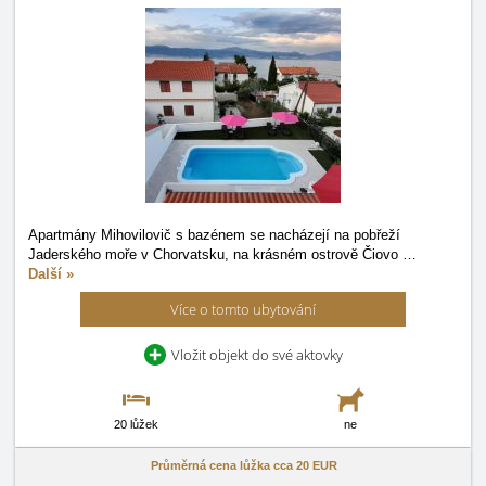
Apartmány Mihovilovič s bazénem se nacházejí na pobřeží
Jaderského moře v Chorvatsku, na krásném ostrově Čiovo
…
Další »
Více o tomto ubytování
Vložit objekt do své aktovky
20 lůžek
ne
Průměrná cena lůžka cca
20 EUR