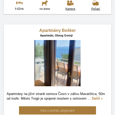
9 lůžek
na dotaz
Kamera
Počasí
Apartmány Bešker
Apartmán,
Okrug Gornji
Apartmány na jižní straně ostrova Čiovo v zálivu Mavarštica, 50m
od moře. Město Trogir je spojené mostem s ostrovem
…
Další »
Více o tomto ubytování