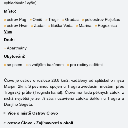
vyhledávání výše)
Místo:
ostrov Pag
Omiš
Trogir
Gradac
poloostrov Pelješac
ostrov Hvar
Zadar
Baška Voda
Marina
Rogoznica
Více
Druh:
Apartmány
Ubytování:
se psem
s vnějším bazénem
pro rodiny s dětmi
Čiovo je ostrov o rozloze 28,8 km2, vzdálený od splitského mysu
Marjan 2km. S pevninou spojen u Trogiru zvedacím mostem přes
Trogirský průliv (Trogirski kanál). Čiovo má řadu pěkných zátok, z
nichž největší je ze tří stran uzavřená zátoka Saklun u Trogiru a
Donjího Segetu.
Více o místě Ostrov Čiovo
ostrov Čiovo - Zajímavosti v okolí