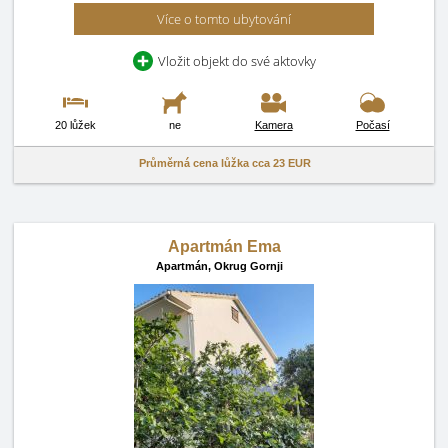
Více o tomto ubytování
Vložit objekt do své aktovky
20 lůžek
ne
Kamera
Počasí
Průměrná cena lůžka cca
23 EUR
Apartmán Ema
Apartmán,
Okrug Gornji