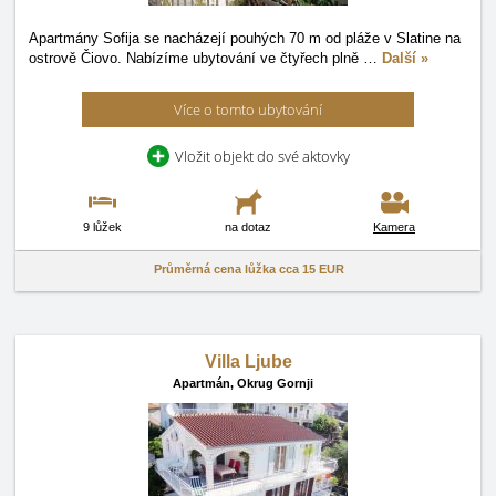
Apartmány Sofija se nacházejí pouhých 70 m od pláže v Slatine na
ostrově Čiovo. Nabízíme ubytování ve čtyřech plně
…
Další »
Více o tomto ubytování
Vložit objekt do své aktovky
9 lůžek
na dotaz
Kamera
Průměrná cena lůžka cca
15 EUR
Villa Ljube
Apartmán,
Okrug Gornji