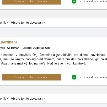
Více o tomto ubytování
Vložit objekt do své 
eník »
Více o tomto ubytování»
 Apartmani
ování:
Apartmán
Lokalita:
Dugi Rat, Orij
 nachází v letovisku Orij, Jesenice a jsou ideální pro klidnou dovolenou
, mají soukromý parking před domem, hřiště pro děti na zahradě, gril na 
 Apartmány mají výhled na moře. Pláž je z jemných kamínků.
Více o tomto ubytování
Vložit objekt do své 
eník »
Více o tomto ubytování»