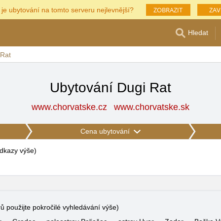
ZOBRAZIT
ZAV
 je ubytování na tomto serveru nejlevnější?
Hledat
 Rat
Ubytování Dugi Rat
www.chorvatske.cz
www.chorvatske.sk
Cena ubytování
 odkazy výše
)
rů použijte pokročilé vyhledávání výše)