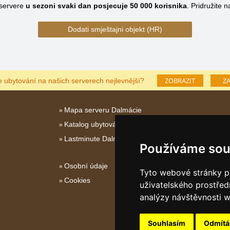
servere
u sezoni svaki dan posjecuje
50 000
korisnika
.
Pridružite 
Dodati smještajni objekt (HR)
ZOBRAZIT
ZA
e ubytování na našich serverech nejlevnější?
Mapa serveru Dalmácie
Katalog ubytování Dalmácie
Lastminute Dalmácie
Používáme sou
Osobní údaje
Tyto webové stránky po
Cookies
uživatelského prostřed
analýzy návštěvnosti w
Souhlasím
Odmít