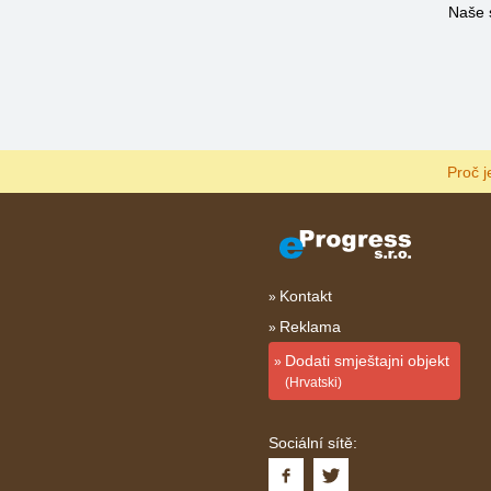
Naše 
Proč j
Kontakt
Reklama
Dodati smještajni objekt
(Hrvatski)
Sociální sítě: