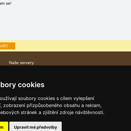
nam se!
VŘÍT
Naše servery:
České hory
Slovenské hory
bory cookies
Chorvatsko
Alpy
užívají soubory cookies s cílem vylepšení
Itálie
í, zobrazení přizpůsobeného obsahu a reklam,
ebových stránek a zjištění zdroje návštěvnosti.
ám
Upravit mé předvolby