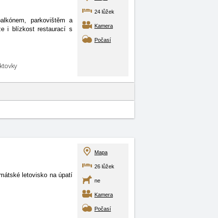
24 lůžek
balkónem, parkovištěm a
Kamera
e i blízkost restaurací s
Počasí
aktovky
Mapa
26 lůžek
átské letovisko na úpatí
ne
Kamera
Počasí