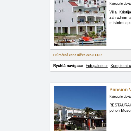
Kategorie ubyt
Villa Krist
zahradním
a
místními spec
Průměrná cena lůžka cca
8 EUR
Rychlá navigace
Fotogalerie »
Kompletní c
Pension V
Kategorie ubyt
RESTAURACE 
pohoří
Mosor