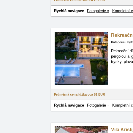
Průměrná cena lůžka cca
23 EUR
Rychlá navigace
Fotogalerie »
Kompletní c
Rekreačn
Kategorie ubyt
Rekreační d
pergolou
a g
trysky, plav
Průměrná cena lůžka cca
51 EUR
Rychlá navigace
Fotogalerie »
Kompletní c
Vila Krist