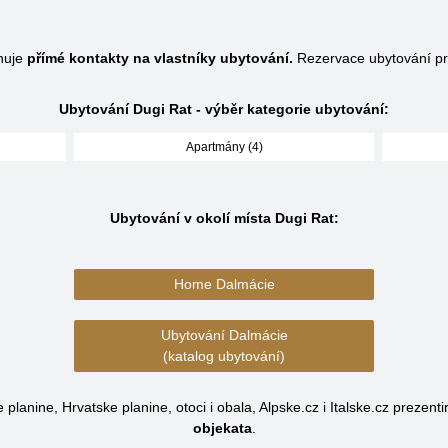
huje
přímé kontakty na vlastníky ubytování.
Rezervace ubytování pr
Ubytování Dugi Rat - výběr kategorie ubytování:
Apartmány (4)
Ubytování v okolí místa Dugi Rat:
Home Dalmácie
Ubytování Dalmácie
(katalog ubytování)
planine, Hrvatske planine, otoci i obala, Alpske.cz i Italske.cz prezenti
objekata
.