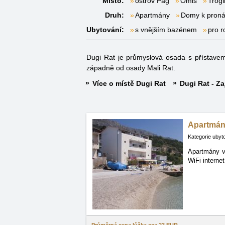
Místo:
ostrov Pag
Omiš
Trogi
Druh:
Apartmány
Domy k pron
Ubytování:
s vnějším bazénem
pro r
Dugi Rat je průmyslová osada s přístav
západně od osady Mali Rat.
Více o místě Dugi Rat
Dugi Rat - Za
Apartmán
Kategorie ubyt
Apartmány v 
WiFi
interne