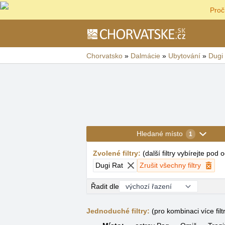
Proč
Chorvatsko
»
Dalmácie
»
Ubytování
»
Dugi
Hledané místo
1
Zvolené filtry
:
(
další filtry vybírejte pod
Dugi Rat
Zrušit všechny filtry
Řadit dle
Jednoduché filtry:
(pro kombinaci více filt