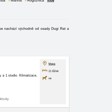
oda
Marina
Rogoznica
Více
se nachází východně od osady Dugi Rat a
Mapa
21 lůžek
 a 1 studio. Klimatizace,
ne
aktovky