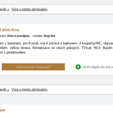
eník »
Více o tomto ubytování»
í dům Ana
ování:
Dům k pronájmu
Lokalita:
Dugi Rat
ům s bazénem, pro 8 osob, má 4 ložnice s balkonem, 4 koupelny/WC, obývací
rilem, velkou terasa. Klimatizace ve všech pokojích, TV/sat, Wi-fi. Baz
ání s protiproudem.
Více o tomto ubytování
Vložit objekt do své 
eník »
Více o tomto ubytování»
ijan