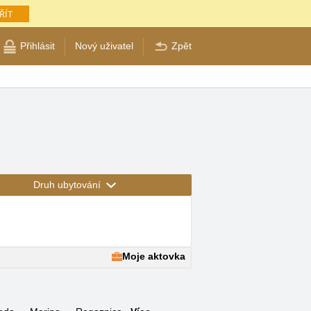
ŘÍT
Přihlásit
Nový uživatel
Zpět
Druh ubytování
Moje aktovka