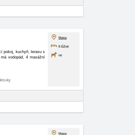
Mapa
8 lůžek
 pokoj, kuchyň, terasu s
ne
én má vodopád, 4 masážní
aktovky
Mapa