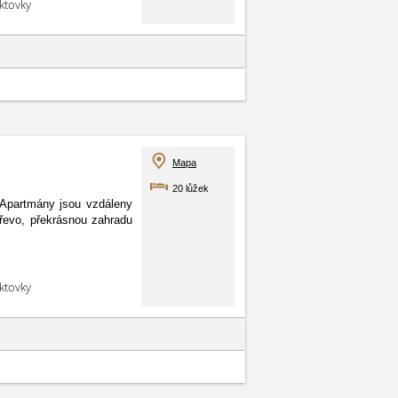
aktovky
Mapa
20 lůžek
. Apartmány jsou vzdáleny
dřevo, překrásnou zahradu
aktovky