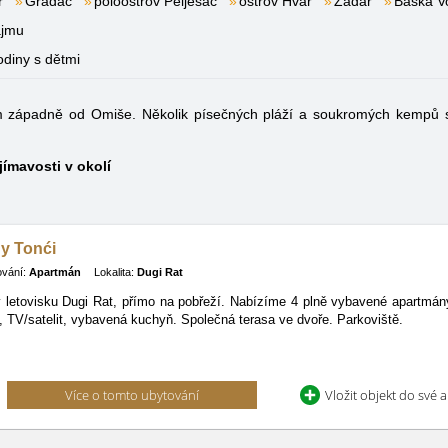
r
Gradac
poloostrov Pelješac
ostrov Hvar
Zadar
Baška V
ájmu
odiny s dětmi
em západně od Omiše. Několik písečných pláží a soukromých kempů 
jímavosti v okolí
y Tonći
ování:
Apartmán
Lokalita:
Dugi Rat
letovisku Dugi Rat, přímo na pobřeží. Nabízíme 4 plně vybavené apartmány
t, TV/satelit, vybavená kuchyň. Společná terasa ve dvoře. Parkoviště.
Více o tomto ubytování
Vložit objekt do své 