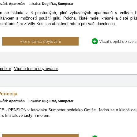
ování:
Apartmán
Lokalita:
Dugi Rat, Sumpetar
ijan se skládá z 3 prostorných, plně vybavených apartmánů s velkým 
ltánkem s možností použití grilu. Poloha, čisté moře, krásné a čisté pláž
ialitami činí z Villy Kristijan atraktivní místo pro Vaši dovolenou.
Více o tomto ubytování
Vložit objekt do své 
eník »
Více o tomto ubytování»
enecija
ování:
Apartmán
Lokalita:
Dugi Rat, Sumpetar
- PENSION v letovisku Sumpetar nedaleko Omiše. Jedná se o klidné dalm
 s křišťálově čistým mořem.