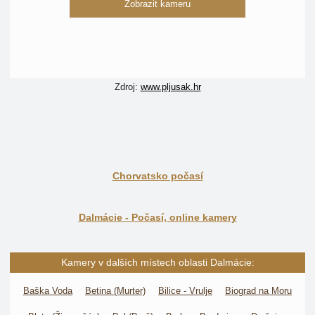
Zobrazit kameru
Zdroj:
www.pljusak.hr
Chorvatsko počasí
Dalmácie - Počasí, online kamery
Kamery v dalších místech oblasti Dalmácie:
Baška Voda
Betina (Murter)
Bilice - Vrulje
Biograd na Moru