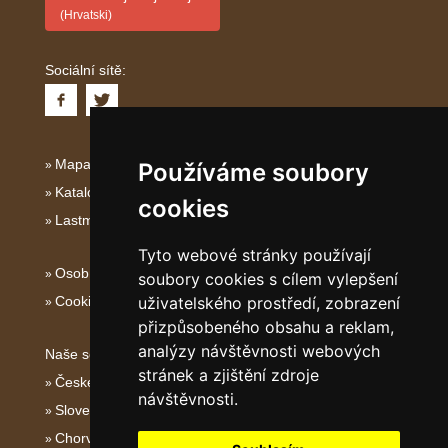
(Hrvatski)
Sociální sítě:
Mapa serveru Dalmácie
Používáme soubory
Katalog ubytování Dalmácie
cookies
Lastminute Dalmácie
Tyto webové stránky používají
Osobní údaje
soubory cookies s cílem vylepšení
Cookies
uživatelského prostředí, zobrazení
přizpůsobeného obsahu a reklam,
analýzy návštěvnosti webových
Naše servery:
stránek a zjištění zdroje
České hory
návštěvnosti.
Slovenské hory
Chorvatsko