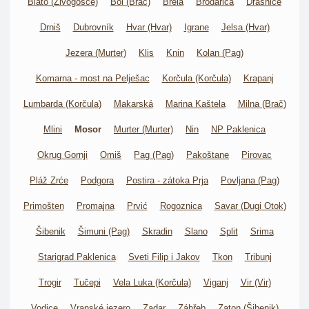
Blato (Živogošće)
Bol (Brač)
Brela
Brodarica
Drašnice
Drniš
Dubrovník
Hvar (Hvar)
Igrane
Jelsa (Hvar)
Jezera (Murter)
Klis
Knin
Kolan (Pag)
Komarna - most na Pelješac
Korčula (Korčula)
Krapanj
Lumbarda (Korčula)
Makarská
Marina Kaštela
Milna (Brač)
Mlini
Mosor
Murter (Murter)
Nin
NP Paklenica
Okrug Gornji
Omiš
Pag (Pag)
Pakoštane
Pirovac
Pláž Zrće
Podgora
Postira - zátoka Prja
Povljana (Pag)
Primošten
Promajna
Prvić
Rogoznica
Savar (Dugi Otok)
Šibenik
Šimuni (Pag)
Skradin
Slano
Split
Srima
Starigrad Paklenica
Sveti Filip i Jakov
Tkon
Tribunj
Trogir
Tučepi
Vela Luka (Korčula)
Viganj
Vir (Vir)
Vodice
Vranské jezero
Zadar
Záhřeb
Zaton (Šibenik)