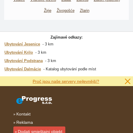
Žirje
Živogošće
Zlarin
Zajímavé odkazy:
Ubytování Jesenice
3 km
Ubytování Krilo
3 km
Ubytování Podstrana
3 km
Ubytování Dalmácie
Katalog ubytování podle míst
Proč jsou naše servery nejlevnější?
Kontakt
Reklama
Dodati smještajni objekt