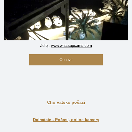
Zdroj:
www.whatsupcams.com
Obnovit
Chorvatsko počasí
Dalmácie - Počasí, online kamery