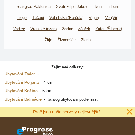
Starigrad Paklenica
Sveti Filip i Jakov
Tkon
Tribunj
Trogir
Tučepi
Vela Luka (Korčula)
Viganj
Vir (Vir)
Vodice
Vranské jezero
Zadar
Záhřeb
Zaton (Šibenik)
Žirje
Živogošće
Zlarin
Zajímavé odkazy:
Ubytování Zadar
Ubytování Poljana
4 km
Ubytování Kožino
5 km
Ubytování Dalmácie
Katalog ubytování podle míst
Proč jsou naše servery nejlevnější?