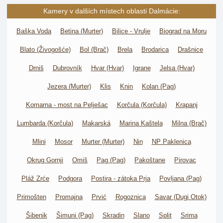
Kamery v dalších místech oblasti Dalmácie:
Baška Voda
Betina (Murter)
Bilice - Vrulje
Biograd na Moru
Blato (Živogošće)
Bol (Brač)
Brela
Brodarica
Drašnice
Drniš
Dubrovník
Hvar (Hvar)
Igrane
Jelsa (Hvar)
Jezera (Murter)
Klis
Knin
Kolan (Pag)
Komarna - most na Pelješac
Korčula (Korčula)
Krapanj
Lumbarda (Korčula)
Makarská
Marina Kaštela
Milna (Brač)
Mlini
Mosor
Murter (Murter)
Nin
NP Paklenica
Okrug Gornji
Omiš
Pag (Pag)
Pakoštane
Pirovac
Pláž Zrće
Podgora
Postira - zátoka Prja
Povljana (Pag)
Primošten
Promajna
Prvić
Rogoznica
Savar (Dugi Otok)
Šibenik
Šimuni (Pag)
Skradin
Slano
Split
Srima