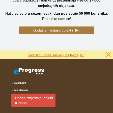
obala, Alpske.cz i Italske.cz prezentiraju više od
17 000
smještajnih objekata
.
Naše servere
u sezoni svaki dan posjecuje
50 000
korisnika
.
Pridružite nam se!
Dodati smještajni objekt (HR)
Proč jsou naše servery nejlevnější?
Kontakt
Reklama
Dodati smještajni objekt
(Hrvatski)