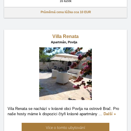
16 lůžek
Průměrná cena lůžka cca
10 EUR
Villa Renata
Apartmán,
Povlja
Vila Renata se nachází v krásné obci Povlja na ostrově Brač. Pro
naše hosty máme k dispozici čtyři krásné apartmány
…
Další »
Více o tomto ubytování