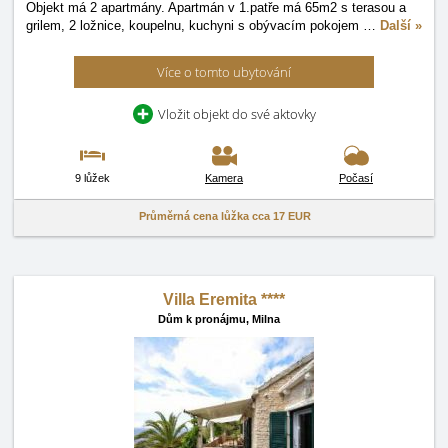
Objekt má 2 apartmány. Apartmán v 1.patře má 65m2 s terasou a
grilem, 2 ložnice, koupelnu, kuchyni s obývacím pokojem
…
Další »
Více o tomto ubytování
Vložit objekt do své aktovky
9 lůžek
Kamera
Počasí
Průměrná cena lůžka cca
17 EUR
Villa Eremita ****
Dům k pronájmu,
Milna