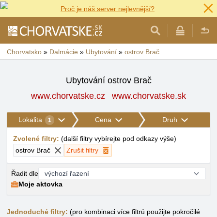
Proč je náš server nejlevnější?
Chorvatsko
»
Dalmácie
»
Ubytování
»
ostrov Brač
Ubytování ostrov Brač
www.chorvatske.cz
www.chorvatske.sk
Lokalita
Cena
Druh
1
Zvolené filtry
:
(
další filtry vybírejte pod odkazy výše
)
ostrov Brač
Zrušit filtry
Řadit dle
Moje aktovka
Jednoduché filtry:
(pro kombinaci více filtrů použijte pokročilé