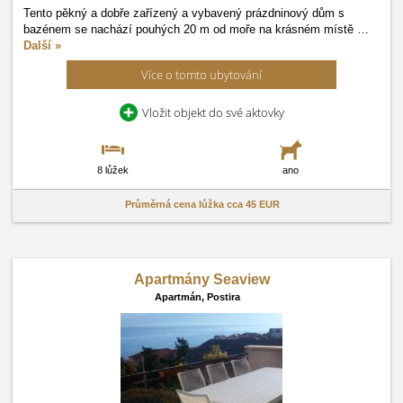
Tento pěkný a dobře zařízený a vybavený prázdninový dům s
bazénem se nachází pouhých 20 m od moře na krásném místě
…
Další »
Více o tomto ubytování
Vložit objekt do své aktovky
8 lůžek
ano
Průměrná cena lůžka cca
45 EUR
Apartmány Seaview
Apartmán,
Postira