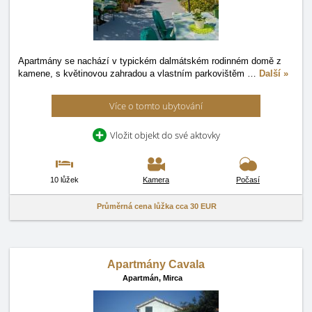
Apartmány se nachází v typickém dalmátském rodinném domě z
kamene, s květinovou zahradou a vlastním parkovištěm
…
Další »
Více o tomto ubytování
Vložit objekt do své aktovky
10 lůžek
Kamera
Počasí
Průměrná cena lůžka cca
30 EUR
Apartmány Cavala
Apartmán,
Mirca