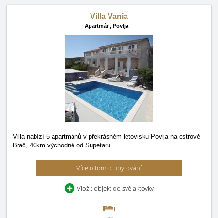
Villa Vania
Apartmán,
Povlja
Villa nabízí 5 apartmánů v překrásném letovisku Povlja na ostrově
Brač, 40km východně od Supetaru.
Více o tomto ubytování
Vložit objekt do své aktovky