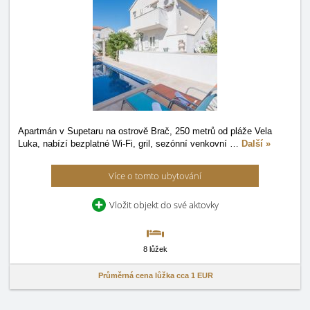
Apartmán v Supetaru na ostrově Brač, 250 metrů od pláže Vela
Luka, nabízí bezplatné Wi-Fi, gril, sezónní venkovní
…
Další »
Více o tomto ubytování
Vložit objekt do své aktovky
8 lůžek
Průměrná cena lůžka cca
1 EUR