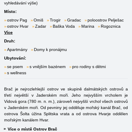
vyhledávání výše)
Místo:
ostrov Pag
Omiš
Trogir
Gradac
poloostrov Pelješac
ostrov Hvar
Zadar
Baška Voda
Marina
Rogoznica
Více
Druh:
Apartmány
Domy k pronájmu
Ubytování:
se psem
s vnějším bazénem
pro rodiny s dětmi
s wellness
Brač je nejrozlehlejší ostrov ve skupině dalmátských ostrovů a
třetí největší v Jaderském moři. Jeho nejvyšším vrcholem je
Vidová gora (780 m. n. m.), zároveň nejvyšší vrchol všech ostrovů
v Jaderském moři. Od pevniny jej odděluje mořský kanál Brač, od
ostrova Šolta úžina Splitska vrata a od ostrova Hvarje oddělen
mořským kanálem Hvar.
Více o místě Ostrov Brač