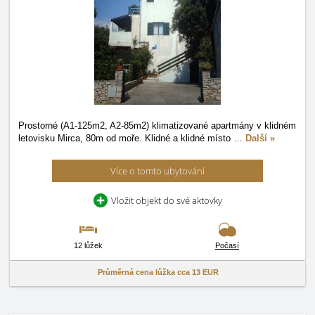
Prostorné (A1-125m2, A2-85m2) klimatizované apartmány v klidném
letovisku Mirca, 80m od moře. Klidné a klidné místo
…
Další »
Více o tomto ubytování
Vložit objekt do své aktovky
12 lůžek
Počasí
Průměrná cena lůžka cca
13 EUR