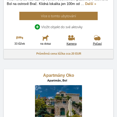
Bol na ostrově Brač. Klidná lokalita jen 100m od
…
Další »
Více o tomto ubytování
Vložit objekt do své aktovky
33 lůžek
na dotaz
Kamera
Počasí
Průměrná cena lůžka cca
20 EUR
Apartmány Oko
Apartmán,
Bol