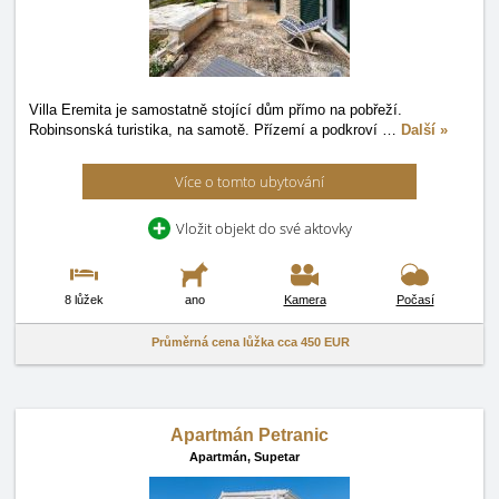
Villa Eremita je samostatně stojící dům přímo na pobřeží.
Robinsonská turistika, na samotě. Přízemí a podkroví
…
Další »
Více o tomto ubytování
Vložit objekt do své aktovky
8 lůžek
ano
Kamera
Počasí
Průměrná cena lůžka cca
450 EUR
Apartmán Petranic
Apartmán,
Supetar