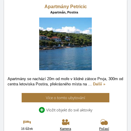
Apartmány Petricic
Apartmán,
Postira
Apartmány se nachází 20m od moře v klidné zátoce Prvja, 300m od
centra letoviska Postira, překrásného místa na
…
Další »
Více o tomto ubytování
Vložit objekt do své aktovky
16 lůžek
Kamera
Počasí