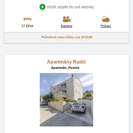
Vložit objekt do své aktovky
17 lůžek
Kamera
Počasí
Průměrná cena lůžka cca
20 EUR
Apartmány Radić
Apartmán,
Postira