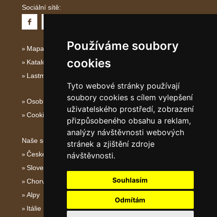
Sociální sítě:
Používáme soubory
Mapa serveru Dalmácie
cookies
Katalog ubytování Dalmácie
Lastminute Dalmácie
Tyto webové stránky používají
soubory cookies s cílem vylepšení
Osobní údaje
uživatelského prostředí, zobrazení
Cookies
přizpůsobeného obsahu a reklam,
analýzy návštěvnosti webových
Naše servery:
stránek a zjištění zdroje
České hory
návštěvnosti.
Slovenské hory
Souhlasím
Chorvatsko
Alpy
Odmítám
Itálie