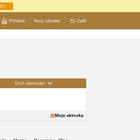
ŘÍT
Přihlásit
Nový uživatel
Zpět
Druh ubytování
Moje aktovka