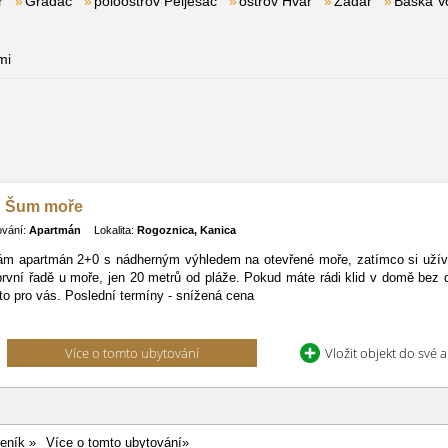
r
Gradac
poloostrov Pelješac
ostrov Hvar
Zadar
Baška V
mi
 Šum moře
ování:
Apartmán
Lokalita:
Rogoznica, Kanica
m apartmán 2+0 s nádherným výhledem na otevřené moře, zatímco si užívá
první řadě u moře, jen 20 metrů od pláže. Pokud máte rádi klid v domě bez d
to pro vás. Poslední termíny - snížená cena
Více o tomto ubytování
Vložit objekt do své 
eník »
Více o tomto ubytování»