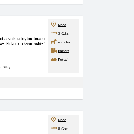
Mapa
3 lůžka
d a velkou krytou terasu
na dotaz
bez hluku a shonu nabízí
Kamera
Počasí
aktovky
Mapa
8 lůžek