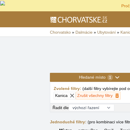
Proč
Chorvatsko
»
Dalmácie
»
Ubytování
»
Kani
Hledané místo
1
Zvolené filtry
:
(
další filtry vybírejte pod
Kanica
Zrušit všechny filtry
Řadit dle
Jednoduché filtry:
(pro kombinaci více filt