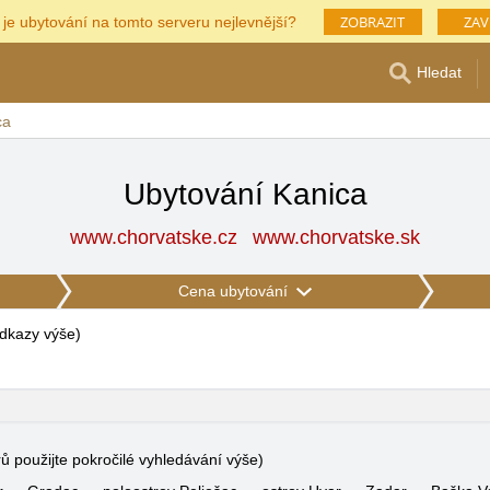
ZOBRAZIT
ZAV
 je ubytování na tomto serveru nejlevnější?
Hledat
ca
Ubytování Kanica
www.chorvatske.cz
www.chorvatske.sk
Cena ubytování
 odkazy výše
)
rů použijte pokročilé vyhledávání výše)