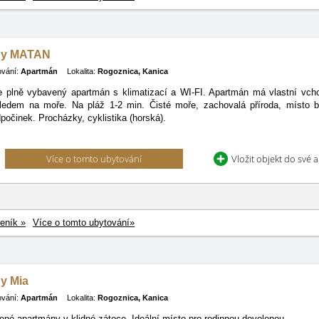
ny MATAN
ování:
Apartmán
Lokalita:
Rogoznica, Kanica
 plně vybavený apartmán s klimatizací a WI-FI. Apartmán má vlastní vcho
ledem na moře. Na pláž 1-2 min. Čisté moře, zachovalá příroda, místo 
počinek. Procházky, cyklistika (horská).
Více o tomto ubytování
Vložit objekt do své 
eník »
Více o tomto ubytování»
y Mia
ování:
Apartmán
Lokalita:
Rogoznica, Kanica
né apartmány v klidné zátoce. Ideální místo pro rodinnou dovolenou.