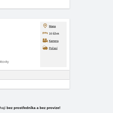
Mapa
16 lůžek
Kamera
Počasí
aktovky
hají
bez prostředníka a bez provize!