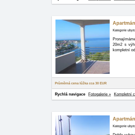
Apartmá
Kategorie ubyt
Pronajímáme
20m2
s výh
kompletní od
Průměrná cena lůžka cca
30 EUR
Rychlá navigace
Fotogalerie »
Kompletní c
Apartmán
Kategorie ubyt
Dobře vybave