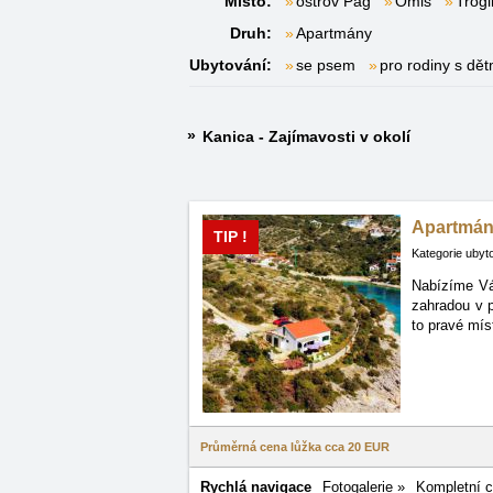
Místo:
ostrov Pag
Omiš
Trogi
Druh:
Apartmány
Ubytování:
se psem
pro rodiny s dět
Kanica - Zajímavosti v okolí
Apartmán
TIP !
Kategorie ubyt
Nabízíme Vá
zahradou
v 
to pravé mís
Průměrná cena lůžka cca
20 EUR
Rychlá navigace
Fotogalerie »
Kompletní c