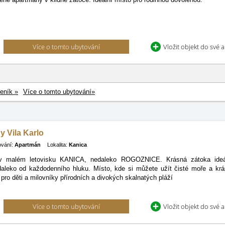
Více o tomto ubytování
Vložit objekt do své 
eník »
Více o tomto ubytování»
 Vila Karlo
ování:
Apartmán
Lokalita:
Kanica
v malém letovisku KANICA, nedaleko ROGOZNICE. Krásná zátoka ideáln
daleko
od každodenního hluku. Místo, kde si můžete užít čisté moře a krá
pro děti a milovníky přírodních a divokých skalnatých pláží
Více o tomto ubytování
Vložit objekt do své 