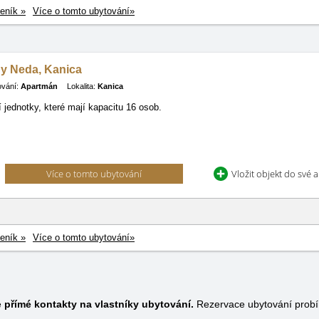
eník »
Více o tomto ubytování»
y Neda, Kanica
ování:
Apartmán
Lokalita:
Kanica
í jednotky, které mají kapacitu 16 osob.
Více o tomto ubytování
Vložit objekt do své 
eník »
Více o tomto ubytování»
e
přímé kontakty na vlastníky ubytování.
Rezervace ubytování probí