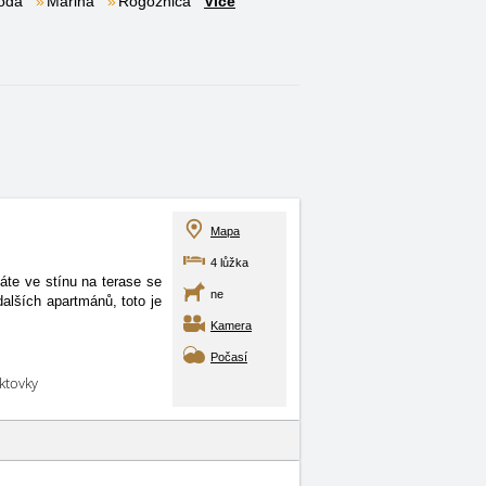
oda
Marina
Rogoznica
Více
Mapa
4 lůžka
te ve stínu na terase se
ne
alších apartmánů, toto je
Kamera
Počasí
aktovky