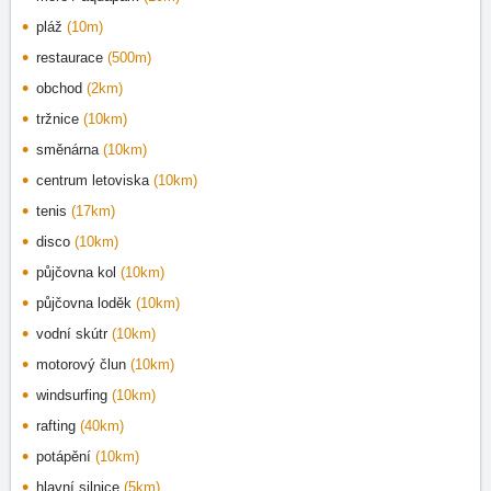
pláž
(10m)
restaurace
(500m)
obchod
(2km)
tržnice
(10km)
směnárna
(10km)
centrum letoviska
(10km)
tenis
(17km)
disco
(10km)
půjčovna kol
(10km)
půjčovna loděk
(10km)
vodní skútr
(10km)
motorový člun
(10km)
windsurfing
(10km)
rafting
(40km)
potápění
(10km)
hlavní silnice
(5km)