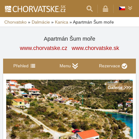
Chorvatsko
»
Dalmácie
»
Kanica
»
Apartmán Šum moře
Apartmán Šum moře
www.chorvatske.cz
www.chorvatske.sk
Přehled
Menu
Rezervace
Galerie >>>