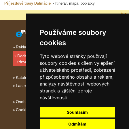
Příjezdové trasy Dalmácie
Itinerář, mapa, poplatky
Proč jsou naše servery nejlevnější?
Používáme soubory
cookies
Reklama na tomto serveru
Tyto webové stránky používají
Dodati smještajni objekt
(Hrvatski)
soubory cookies s cílem vylepšení
uživatelského prostředí, zobrazení
přizpůsobeného obsahu a reklam,
Katalog ubytování Dalmácie
analýzy návštěvnosti webových
Lastminute Dalmácie
stránek a zjištění zdroje
návštěvnosti.
Osobní údaje
Cookies
Souhlasím
Odmítám