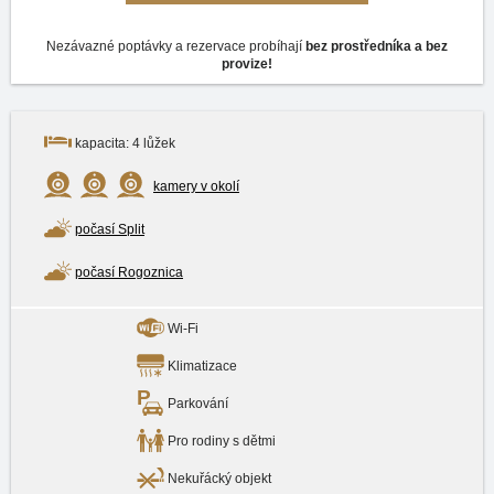
Nezávazné poptávky a rezervace probíhají
bez prostředníka a bez
provize!
kapacita: 4 lůžek
kamery v okolí
počasí Split
počasí Rogoznica
Wi-Fi
Klimatizace
Parkování
Pro rodiny s dětmi
Nekuřácký objekt