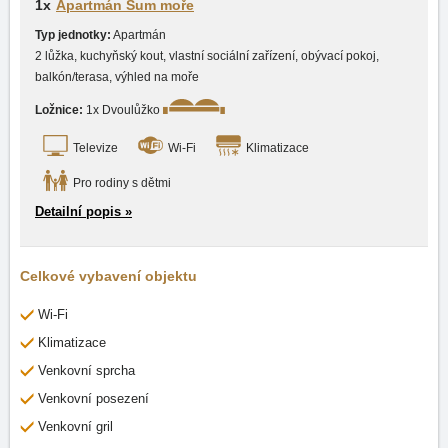
1x
Apartmán Šum moře
Typ jednotky:
Apartmán
2 lůžka, kuchyňský kout, vlastní sociální zařízení, obývací pokoj,
balkón/terasa, výhled na moře
Ložnice:
1x Dvoulůžko
Televize
Wi-Fi
Klimatizace
Pro rodiny s dětmi
Detailní popis »
Celkové vybavení objektu
Wi-Fi
Klimatizace
Venkovní sprcha
Venkovní posezení
Venkovní gril