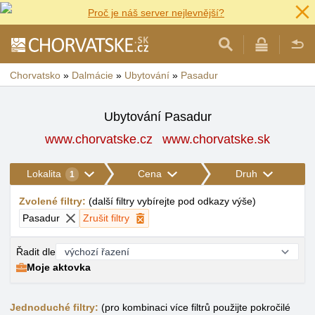
Proč je náš server nejlevnější?
Chorvatsko
»
Dalmácie
»
Ubytování
»
Pasadur
Ubytování Pasadur
www.chorvatske.cz
www.chorvatske.sk
Lokalita
Cena
Druh
1
Zvolené filtry
:
(
další filtry vybírejte pod odkazy výše
)
Pasadur
Zrušit filtry
Řadit dle
Moje aktovka
Jednoduché filtry:
(pro kombinaci více filtrů použijte pokročilé