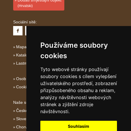
Dodati smještajni objekt
(Hrvatski)
Sociální sítě:
Používáme soubory
Mapa serveru Dalmácie
cookies
Katalog ubytování Dalmácie
Lastminute Dalmácie
Tyto webové stránky používají
soubory cookies s cílem vylepšení
Osobní údaje
uživatelského prostředí, zobrazení
Cookies
přizpůsobeného obsahu a reklam,
analýzy návštěvnosti webových
Naše servery:
stránek a zjištění zdroje
České hory
návštěvnosti.
Slovenské hory
Souhlasím
Chorvatsko