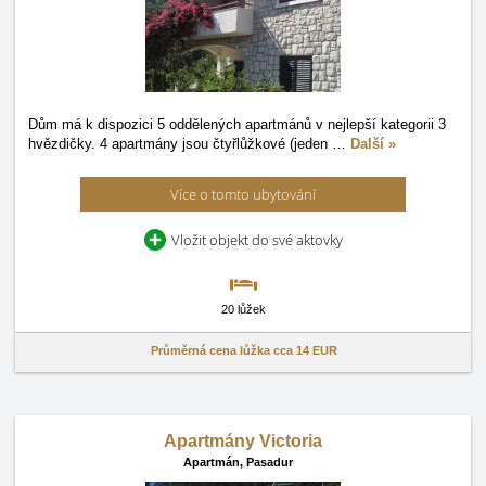
Dům má k dispozici 5 oddělených apartmánů v nejlepší kategorii 3
hvězdičky. 4 apartmány jsou čtyřlůžkové (jeden
…
Další »
Více o tomto ubytování
Vložit objekt do své aktovky
20 lůžek
Průměrná cena lůžka cca
14 EUR
Apartmány Victoria
Apartmán,
Pasadur