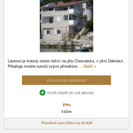
Lastovo je krásný ostrov ležící na jihu Chorvatska, v jižní Dalmácii.
Přitahuje mnoho turistů svými přírodními
…
Další »
Více o tomto ubytování
Vložit objekt do své aktovky
8 lůžek
Průměrná cena lůžka cca
25 EUR