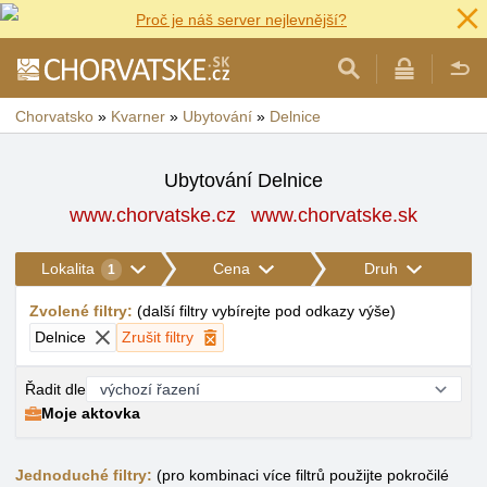
Proč je náš server nejlevnější?
Chorvatsko
»
Kvarner
»
Ubytování
»
Delnice
Ubytování Delnice
www.chorvatske.cz
www.chorvatske.sk
Lokalita
Cena
Druh
1
Zvolené filtry
:
(
další filtry vybírejte pod odkazy výše
)
Delnice
Zrušit filtry
Řadit dle
Moje aktovka
Jednoduché filtry:
(pro kombinaci více filtrů použijte pokročilé