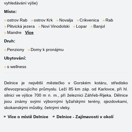
vyhledávání výše)
Místo:
ostrov Rab
ostrov Krk
Novalja
Crikvenica
Rab
Plitvická jezera
Novi Vinodolski
Lopar
Banjol
Mandre
Více
Druh:
Penziony
Domy k pronájmu
Ubytování:
s wellness
Delnice je největší městečko v Gorském kotáru, středisko
dřevozpracujícího průmyslu. Leží 85 km záp. od Karlovce, při hl.
silnici ve výšce 700 m n. m., při železnici Záhřeb-Rijeka. Dělnice
jsou známy svými výbornými lyžařskými terény, sjezdovkami,
skokanskými můstky, četnými vleky.
Více o místě Delnice
Delnice - Zajímavosti v okolí