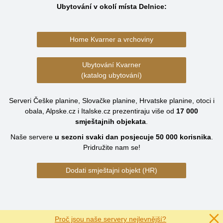
Ubytování v okolí místa Delnice:
Home Kvarner a vrchoviny
Ubytování Kvarner
(katalog ubytování)
Serveri Češke planine, Slovačke planine, Hrvatske planine, otoci i
obala, Alpske.cz i Italske.cz prezentiraju više od
17 000
smještajnih objekata
.
Naše servere
u sezoni svaki dan posjecuje
50 000
korisnika
.
Pridružite nam se!
Dodati smještajni objekt (HR)
Proč jsou naše servery nejlevnější?