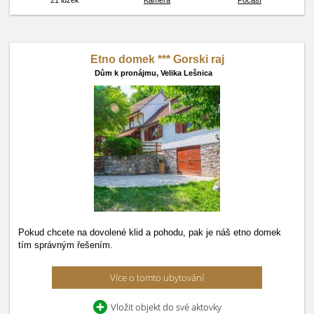
21 lůžek
Kamera
Počasí
Etno domek *** Gorski raj
Dům k pronájmu,
Velika Lešnica
Pokud chcete na dovolené klid a pohodu, pak je náš etno domek
tím správným řešením.
Více o tomto ubytování
Vložit objekt do své aktovky