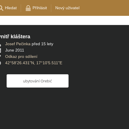
Hledat
Přihlásit
Nový uživatel
nitř kláštera
Josef Pečinka
před 15 lety
June 2011
Odkaz pro sdílení
42°58'26.431"N, 17°10'5.511"E
ubytování Orebić