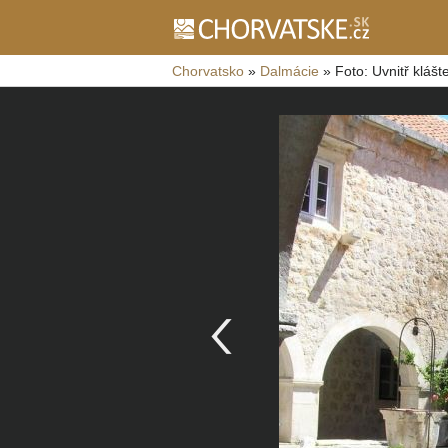
Chorvatsko
»
Dalmácie
»
Foto: Uvnitř klášt