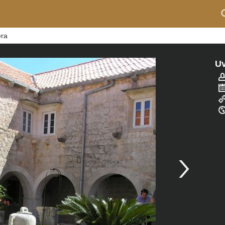
era
Uv