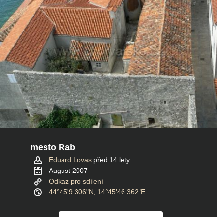
mesto Rab
Eduard Lovas
před 14 lety
August 2007
Odkaz pro sdílení
44°45'9.306"N, 14°45'46.362"E