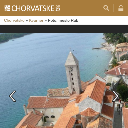
Chorvatsko
»
Kvarner
»
Foto: mesto Rab