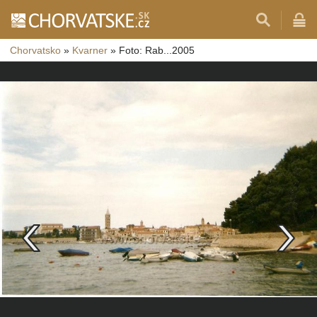
Chorvatsko
»
Kvarner
»
Foto: Rab...2005