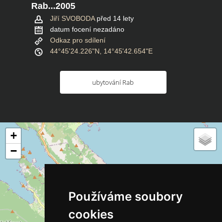
Rab...2005
Jiří SVOBODA
před 14 lety
datum focení nezadáno
Odkaz pro sdílení
44°45'24.226"N, 14°45'42.654"E
ubytování Rab
+
−
Používáme soubory
cookies