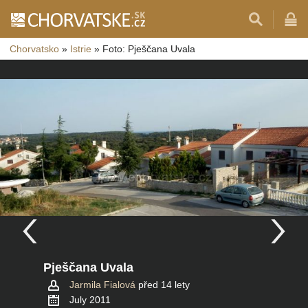
Chorvatsko
»
Istrie
»
Foto: Pješčana Uvala
Pješčana Uvala
Jarmila Fialová
před 14 lety
July 2011