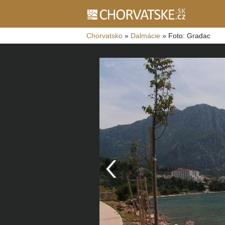
Chorvatsko
»
Dalmácie
»
Foto: Gradac