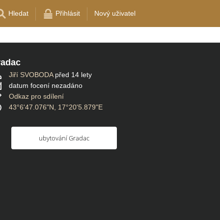
Hledat
Přihlásit
Nový uživatel
radac
Jiří SVOBODA
před 14 lety
datum focení nezadáno
Odkaz pro sdílení
43°6'47.076"N, 17°20'5.879"E
ubytování Gradac