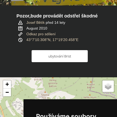
Pozor,bude provádět odstřel škodné
Josef Bětík
před 14 lety
August 2010
Odkaz pro sdílení
43°7'10.308"N, 17°19'20.458"E
ubytování Brist
+
−
Používáme soubory