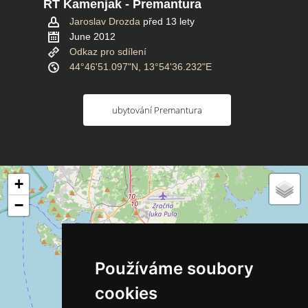
RT Kamenjak - Premantura
Jaroslav Drozda
před 13 lety
June 2012
Odkaz pro sdílení
44°46'51.097"N, 13°54'36.232"E
ubytování Premantura
+
−
Používáme soubory
cookies