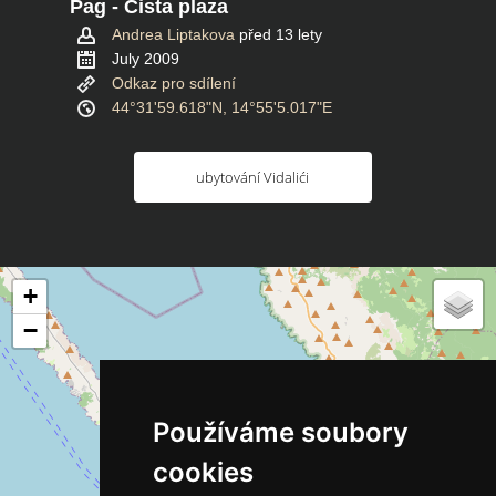
Pag - Cista plaza
Andrea Liptakova
před 13 lety
July 2009
Odkaz pro sdílení
44°31'59.618"N, 14°55'5.017"E
ubytování Vidalići
+
−
Používáme soubory
cookies