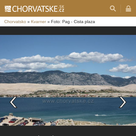
Chorvatsko
»
Kvarner
»
Foto: Pag - Cista plaza