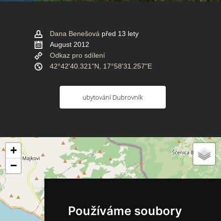
Dana Benešová
před 13 lety
August 2012
Odkaz pro sdílení
42°42'40.321"N, 17°58'31.257"E
ubytování Dubrovník
+
−
Používáme soubory