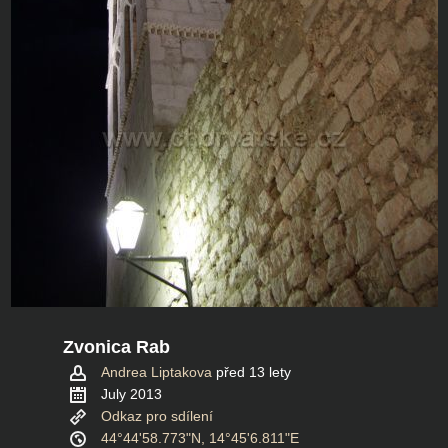
Zvonica Rab
Andrea Liptakova
před 13 lety
July 2013
Odkaz pro sdílení
44°44'58.773"N, 14°45'6.811"E