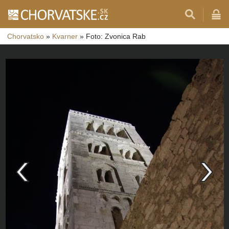
Chorvatsko
»
Kvarner
»
Foto: Zvonica Rab