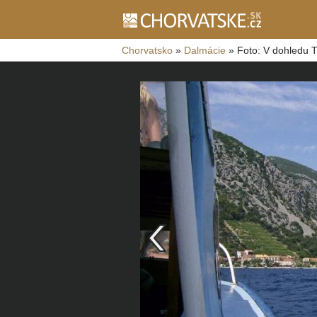
Chorvatsko
»
Dalmácie
»
Foto: V dohledu T