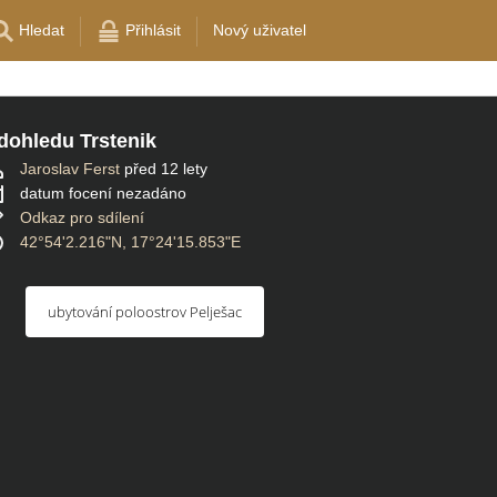
Hledat
Přihlásit
Nový uživatel
dohledu Trstenik
Jaroslav Ferst
před 12 lety
datum focení nezadáno
Odkaz pro sdílení
42°54'2.216"N, 17°24'15.853"E
ubytování poloostrov Pelješac