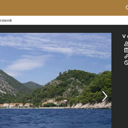
rstenik
V 