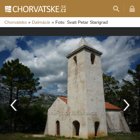
Chorvatsko
»
Dalmácie
»
Foto: Svati Petar Starigrad