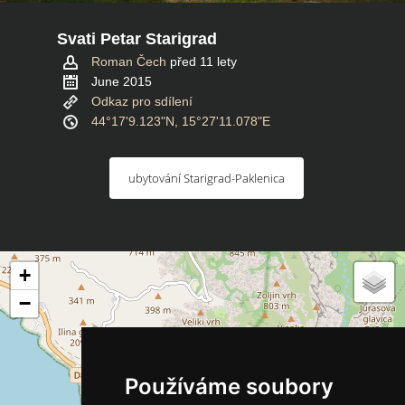
Svati Petar Starigrad
Roman Čech
před 11 lety
June 2015
Odkaz pro sdílení
44°17'9.123"N, 15°27'11.078"E
ubytování Starigrad-Paklenica
+
−
Používáme soubory