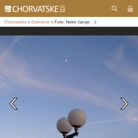
Chorvatsko
»
Dalmácie
»
Foto: Nebe čaruje. :-)