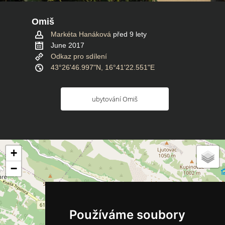
Omiš
Markéta Hanáková
před 9 lety
June 2017
Odkaz pro sdílení
43°26'46.997"N, 16°41'22.551"E
ubytování Omiš
+
−
Používáme soubory