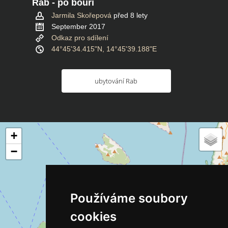
Rab - po bouři
Jarmila Skořepová
před 8 lety
September 2017
Odkaz pro sdílení
44°45'34.415"N, 14°45'39.188"E
ubytování Rab
+
−
Používáme soubory
cookies