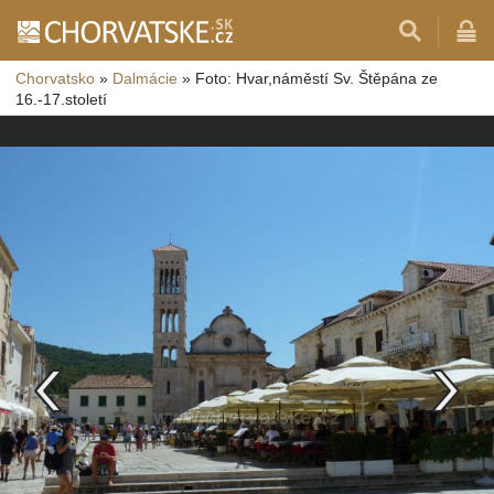
Chorvatsko
»
Dalmácie
»
Foto: Hvar,náměstí Sv. Štěpána ze
16.-17.století