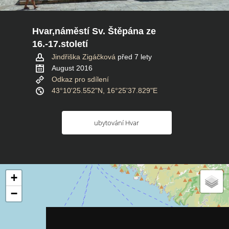
Hvar,náměstí Sv. Štěpána ze
16.-17.století
Jindřiška Zigáčková
před 7 lety
August 2016
Odkaz pro sdílení
43°10'25.552"N, 16°25'37.829"E
ubytování Hvar
+
−