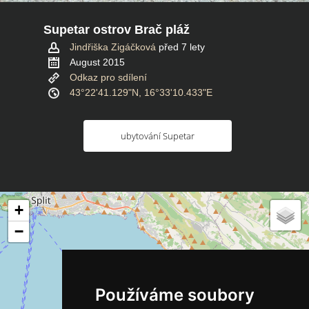
Supetar ostrov Brač pláž
Jindřiška Zigáčková
před 7 lety
August 2015
Odkaz pro sdílení
43°22'41.129"N, 16°33'10.433"E
ubytování Supetar
+
−
Používáme soubory