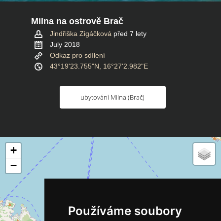
Milna na ostrově Brač
Jindřiška Zigáčková
před 7 lety
July 2018
Odkaz pro sdílení
43°19'23.755"N, 16°27'2.982"E
ubytování Milna (Brač)
+
−
Používáme soubory