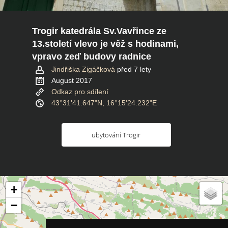
Trogir katedrála Sv.Vavřince ze
13.století vlevo je věž s hodinami,
vpravo zeď budovy radnice
Jindřiška Zigáčková
před 7 lety
August 2017
Odkaz pro sdílení
43°31'41.647"N, 16°15'24.232"E
ubytování Trogir
+
−