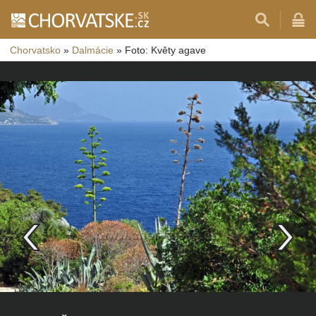
Chorvatsko
»
Dalmácie
»
Foto: Květy agave