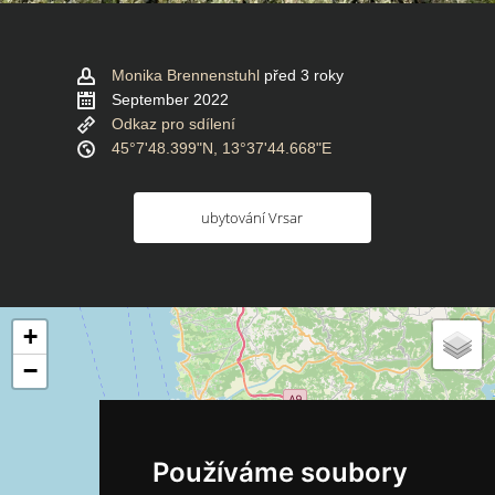
Monika Brennenstuhl
před 3 roky
September 2022
Odkaz pro sdílení
45°7'48.399"N, 13°37'44.668"E
ubytování Vrsar
+
−
Používáme soubory