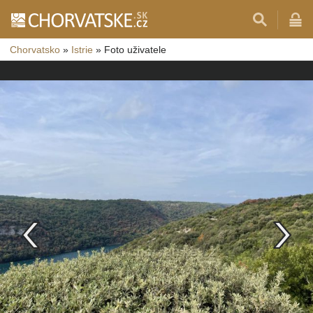
Chorvatsko
»
Istrie
»
Foto uživatele