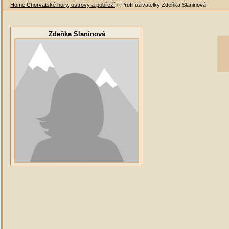
Home Chorvatské hory, ostrovy a pobřeží
» Profil uživatelky Zdeňka Slaninová
Zdeňka Slaninová