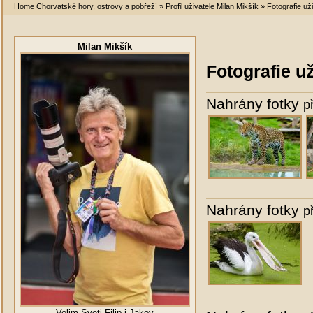
Home Chorvatské hory, ostrovy a pobřeží
»
Profil uživatele Milan Mikšík
» Fotografie uži
Milan Mikšík
Fotografie u
Nahrány fotky
p
Nahrány fotky
p
Volim Sveti Filip i Jakov