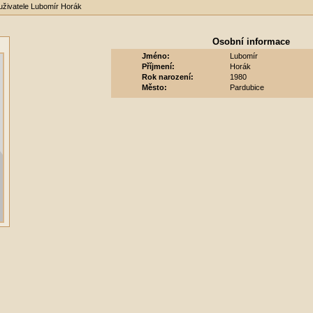
 uživatele Lubomír Horák
Osobní informace
Jméno:
Lubomír
Příjmení:
Horák
Rok narození:
1980
Město:
Pardubice