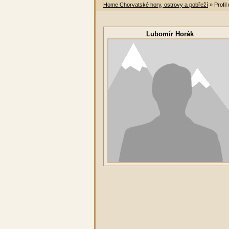
Home Chorvatské hory, ostrovy a pobřeží
» Profil
Lubomír Horák